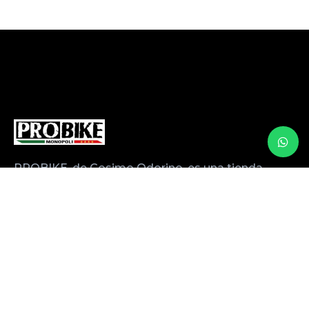
PROBIKE, de Cosimo Odorino, es una tienda
especializada en alquiler, venta y servicio de
bicicletas profesionales con más de 20 años
de experiencia.
Con el paso de los años, Mino ha
perfeccionado sus servicios trabajando en
estrecho contacto con operadores turísticos y
establecimientos de alojamiento locales.