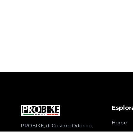
Esplor
Home
PROBIKE, di Cosimo Odorino,