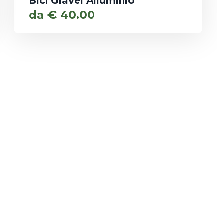
Bici Gravel Alluminio
da
€
40.00