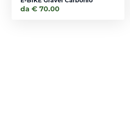
E-BIKE Gravel Carbonio
da
€
70.00