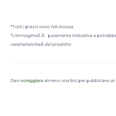
*Tutti i prezzi sono IVA inclusa.
*L’
immagine
Â Ã¨ puramente indicativa e potrebbe
caratteristicheÂ
del prodotto
Devi
noleggiare
almeno una bici per pubblicare u