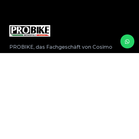
PROBIKE, das Fachgeschäft von Cosimo
Odorino, für den professionellen
Fahrradverleih, Verkauf und Service mit über
20 Jahren Erfahrung.
Mino hat im Laufe der Jahre seine
Dienstleistungen in enger Zusammenarbeit
mit lokalen Reiseveranstaltern und
Unterkünften perfektioniert.
Bleibe auf dem Laufenden
Vollständiger Name