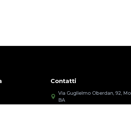
a
Contatti
Via Guglielmo Oberdan, 92, Mo
BA
o
Lun - Sab 8:00 - 19:30
mo
info@probikemonopoli.com
ery