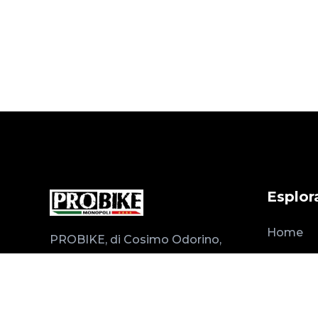
Esplor
Home
PROBIKE, di Cosimo Odorino,
negozio specializzato in
Noleggi
noleggio, vendita e assistenza
Chi Sia
bici professionali con oltre 20
Gall