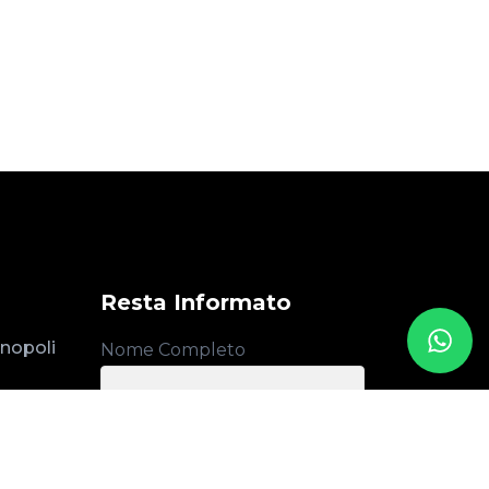
Resta Informato
nopoli
Nome Completo
La tua Email